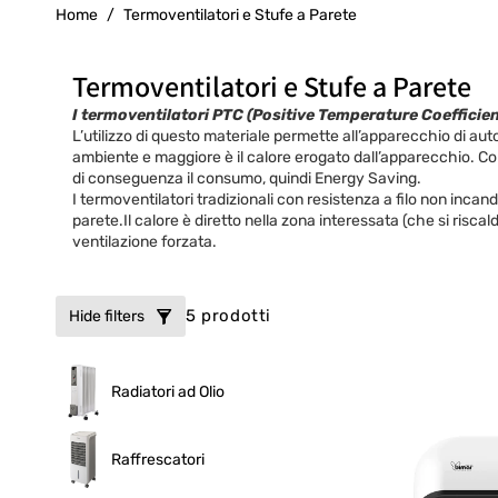
g
Home
/
Termoventilatori e Stufe a Parete
r
a
C
Termoventilatori e Stufe a Parete
f
o
I termoventilatori PTC (Positive Temperature Coefficien
L’utilizzo di questo materiale permette all’apparecchio di au
i
l
ambiente e maggiore è il calore erogato dall’apparecchio. Co
c
di conseguenza il consumo, quindi Energy Saving.
l
I termoventilatori tradizionali con resistenza a filo non inc
a
parete.Il calore è diretto nella zona interessata (che si risca
e
ventilazione forzata.
z
i
5 prodotti
Hide filters
o
n
Radiatori ad Olio
e
:
Raffrescatori