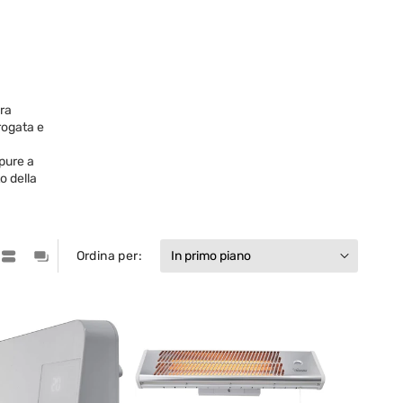
ura
rogata e
ppure a
o della
Ordina per: