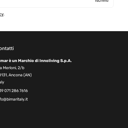
Iscriviti
cy
.
ontatti
imar è un Marchio di Innoliving S.p.A.
a Merloni, 2/b
0131, Ancona (AN)
aly
39 071 286 7616
fo@bimaritaly.it