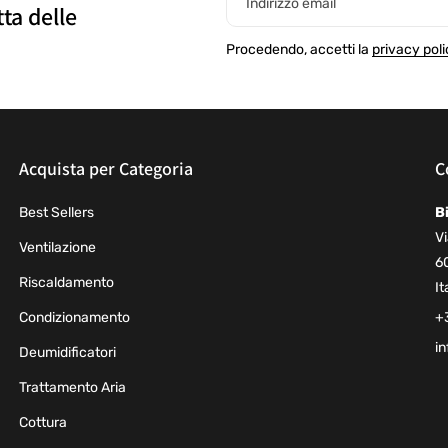
Indirizzo email
tta delle
Procedendo, accetti la
privacy poli
Acquista per Categoria
C
Best Sellers
B
Vi
Ventilazione
6
Riscaldamento
It
Condizionamento
+
in
Deumidificatori
Trattamento Aria
Cottura