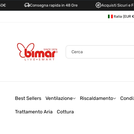
Consegna rapida in 48 Ore
Acquisti Sicuri e Facili
Direttamente
P
Ai Contenuti
Italia (
a
e
s
e
Cerca
/
A
r
e
a
Best Sellers
Ventilazione
Riscaldamento
Condi
g
Trattamento Aria
Cottura
e
o