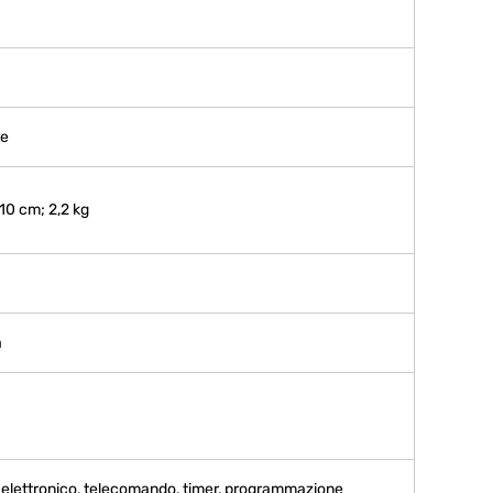
me
 10 cm; 2,2 kg
a
o elettronico, telecomando, timer, programmazione