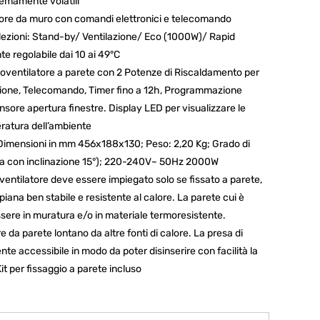
remamente volatili
re da muro con comandi elettronici e telecomando
Selezioni: Stand-by/ Ventilazione/ Eco (1000W)/ Rapid
 regolabile dai 10 ai 49°C
entilatore a parete con 2 Potenze di Riscaldamento per
azione, Telecomando, Timer fino a 12h, Programmazione
nsore apertura finestre. Display LED per visualizzare le
eratura dell’ambiente
mensioni in mm 456x188x130; Peso: 2,20 Kg; Grado di
a con inclinazione 15°); 220-240V~ 50Hz 2000W
entilatore deve essere impiegato solo se fissato a parete,
piana ben stabile e resistente al calore. La parete cui è
sere in muratura e/o in materiale termoresistente.
e da parete lontano da altre fonti di calore. La presa di
te accessibile in modo da poter disinserire con facilità la
it per fissaggio a parete incluso