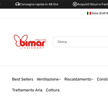
Consegna rapida in 48 Ore
Acquisti Sicuri e Facili
Direttamente
P
Ai Contenuti
Italia (
a
e
s
e
Cerca
/
A
r
e
a
Best Sellers
Ventilazione
Riscaldamento
Condi
g
Trattamento Aria
Cottura
e
o