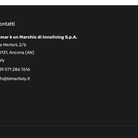
ontatti
imar è un Marchio di Innoliving S.p.A.
a Merloni, 2/b
0131, Ancona (AN)
aly
39 071 286 7616
fo@bimaritaly.it