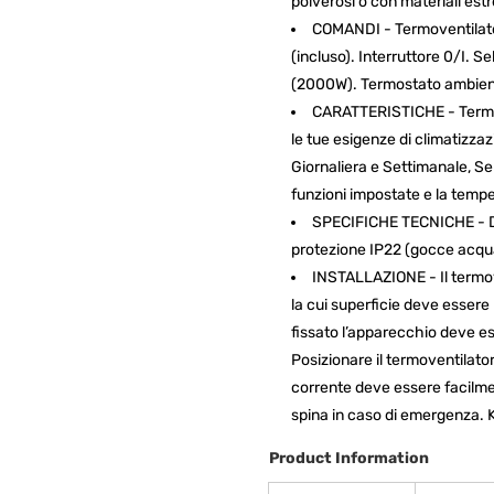
polverosi o con materiali est
COMANDI - Termoventilato
(incluso). Interruttore 0/I. 
(2000W). Termostato ambiente
CARATTERISTICHE - Termov
le tue esigenze di climatizz
Giornaliera e Settimanale, Se
funzioni impostate e la temp
SPECIFICHE TECNICHE - Di
protezione IP22 (gocce acqu
INSTALLAZIONE - Il termov
la cui superficie deve essere 
fissato l’apparecchio deve es
Posizionare il termoventilator
corrente deve essere facilmen
spina in caso di emergenza. K
Product Information