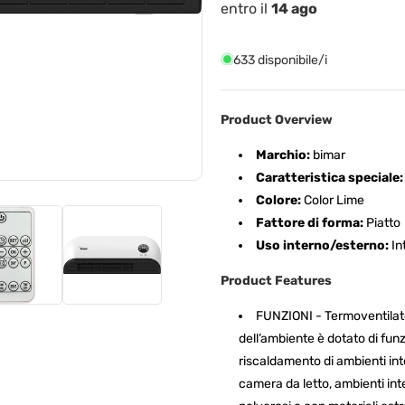
Temperatura
Temperatu
entro il
14 ago
Ambiente
Ambiente
633 disponibile/i
Product Overview
Marchio:
bimar
Caratteristica speciale:
Colore:
Color Lime
Fattore di forma:
Piatto
Uso interno/esterno:
In
Product Features
FUNZIONI - Termoventilato
dell’ambiente è dotato di funz
riscaldamento di ambienti int
camera da letto, ambienti int