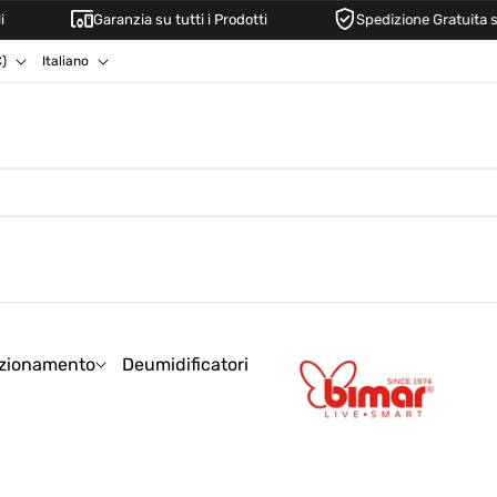
Garanzia su tutti i Prodotti
Spedizione Gratuita sopra i 
L
Italiano
EUR €)
i
n
g
u
a
zionamento
Deumidificatori