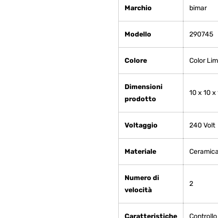
Marchio
‎bimar
Modello
‎290745
Colore
‎Color Li
Dimensioni
‎10 x 10 x
prodotto
Voltaggio
‎240 Volt
Materiale
‎Ceramic
Numero di
‎2
velocità
Caratteristiche
‎Controll