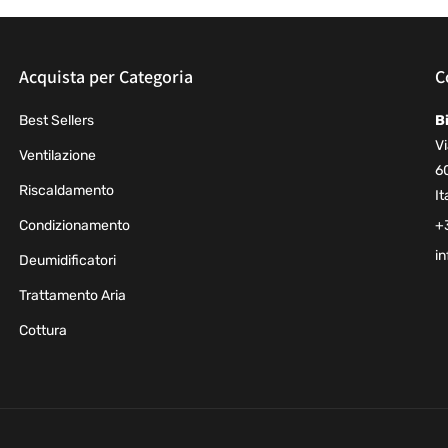
Acquista per Categoria
C
Best Sellers
B
Vi
Ventilazione
6
Riscaldamento
It
Condizionamento
+
in
Deumidificatori
Trattamento Aria
Cottura