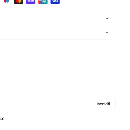
, salvo eccezioni
con etichetta prepagata, presso un punto di ritiro
Iscriviti
cy
.