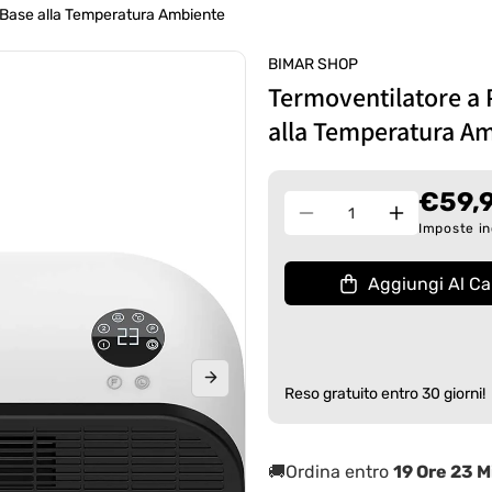
 Base alla Temperatura Ambiente
BIMAR SHOP
Termoventilatore a 
alla Temperatura A
€59,
Quantità
Diminuisci
Aumenta
Imposte in
quantità
quantità
per
per
Aggiungi Al Car
Termoventilatore
Termoventi
a
a
Parete
Parete
HP093
HP093
Eroga
Eroga
Reso gratuito entro 30 giorni!
Calore
Calore
in
in
Base
Base
🚚Ordina entro
19 Ore 23 M
alla
alla