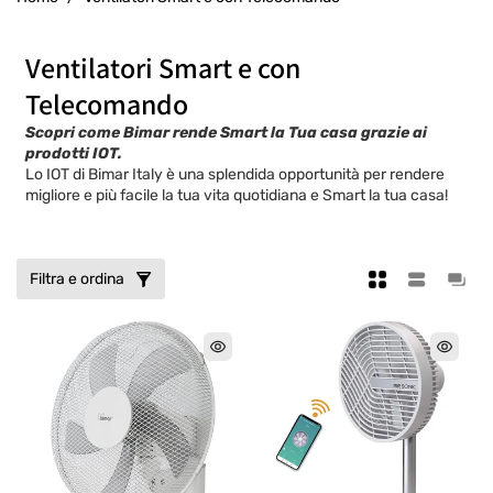
C
Ventilatori Smart e con
o
Telecomando
l
Scopri come Bimar rende Smart la Tua casa grazie ai
prodotti IOT.
l
Lo IOT di Bimar Italy è una splendida opportunità per rendere
migliore e più facile la tua vita quotidiana e Smart la tua casa!
e
z
i
Filtra e ordina
o
n
e
: