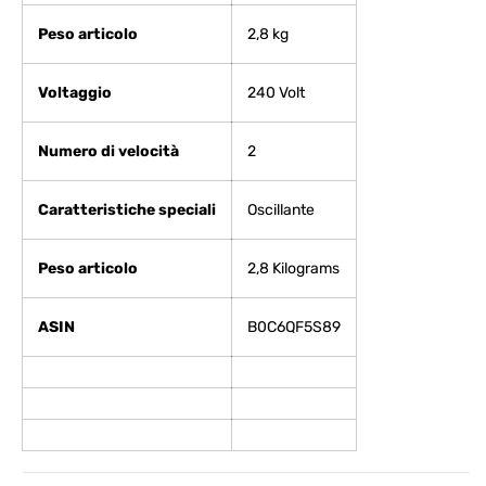
Peso articolo
‎2,8 kg
Voltaggio
‎240 Volt
Numero di velocità
‎2
Caratteristiche speciali
‎Oscillante
Peso articolo
‎2,8 Kilograms
ASIN
B0C6QF5S89