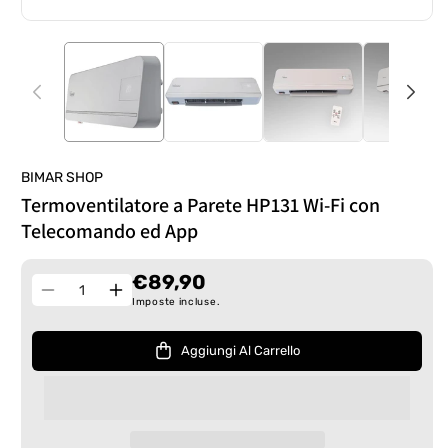
BIMAR SHOP
Termoventilatore a Parete HP131 Wi-Fi con
Telecomando ed App
€89,90
Quantità
Diminuisci
Aumenta
Imposte incluse.
quantità
quantità
per
per
Aggiungi Al Carrello
Termoventilatore
Termoventilatore
a
a
Parete
Parete
HP131
HP131
Wi-
Wi-