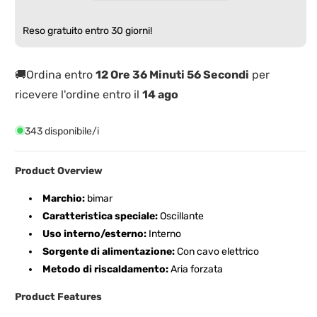
Fi
Fi
con
con
Reso gratuito entro 30 giorni!
Telecomando
Telecomando
ed
ed
App
App
🚚Ordina entro
12 Ore 36 Minuti 55 Secondi
per
ricevere l'ordine entro il
14 ago
343 disponibile/i
Product Overview
Marchio:
bimar
Caratteristica speciale:
Oscillante
Uso interno/esterno:
Interno
Sorgente di alimentazione:
Con cavo elettrico
Metodo di riscaldamento:
Aria forzata
Product Features