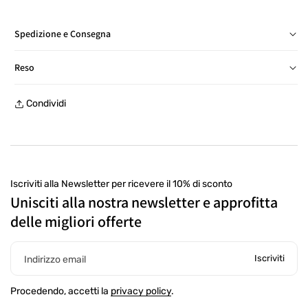
Spedizione e Consegna
Consegna in Italia in 24/48 ore, salvo eccezioni
Reso
Reso gratuito entro 30 giorni, con etichetta prepagata, presso
Condividi
un punto di ritiro
Iscriviti alla Newsletter per ricevere il 10% di sconto
Unisciti alla nostra newsletter e approfitta
delle migliori offerte
Iscriviti
Indirizzo email
Procedendo, accetti la
privacy policy
.