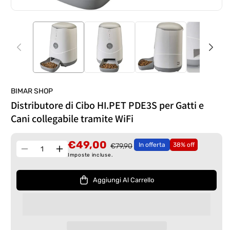
BIMAR SHOP
Distributore di Cibo HI.PET PDE3S per Gatti e
Cani collegabile tramite WiFi
€49,00
In offerta
38% off
€79,90
Quantità
Diminuisci
Aumenta
Imposte incluse.
quantità
quantità
per
per
Aggiungi Al Carrello
Distributore
Distributore
di
di
Cibo
Cibo
HI.PET
HI.PET
PDE3S
PDE3S