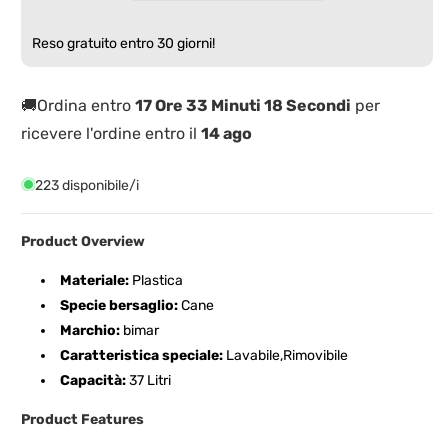
per
per
Gatti
Gatti
Reso gratuito entro 30 giorni!
e
e
Cani
Cani
collegabile
collegabile
🚚Ordina entro
17 Ore 33 Minuti 17 Secondi
per
tramite
tramite
ricevere l'ordine entro il
14 ago
WiFi
WiFi
223 disponibile/i
Product Overview
Materiale:
Plastica
Specie bersaglio:
Cane
Marchio:
bimar
Caratteristica speciale:
Lavabile,Rimovibile
Capacità:
37 Litri
Product Features