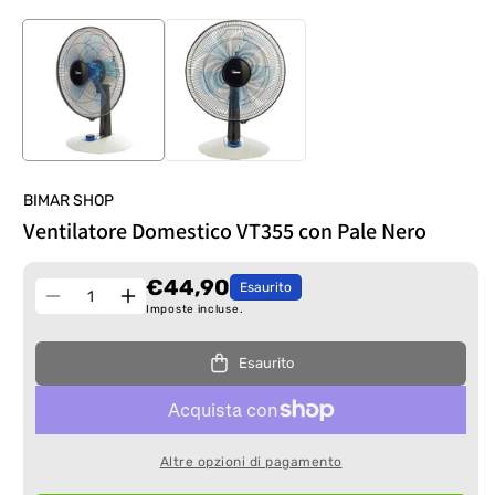
BIMAR SHOP
Ventilatore Domestico VT355 con Pale Nero
€44,90
Esaurito
Quantità
Diminuisci
Aumenta
Imposte incluse.
quantità
quantità
per
per
Esaurito
Ventilatore
Ventilatore
Domestico
Domestico
VT355
VT355
con
con
Altre opzioni di pagamento
Pale
Pale
Nero
Nero