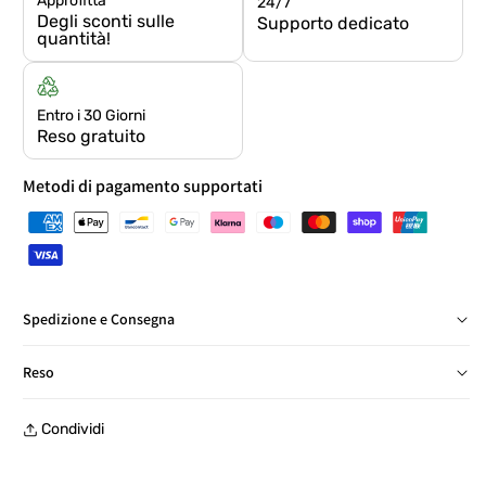
Approfitta
24/7
Degli sconti sulle
Supporto dedicato
quantità!
Entro i 30 Giorni
Reso gratuito
Metodi di pagamento supportati
Spedizione e Consegna
Consegna in Italia in 24/48 ore, salvo eccezioni
Reso
Reso gratuito entro 30 giorni, con etichetta prepagata, presso
Condividi
un punto di ritiro