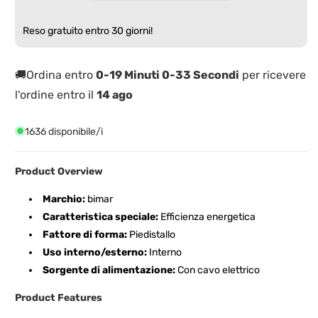
Resistenza
Resistenza
500W
500W
Reso gratuito entro 30 giorni!
Ceramica
Ceramica
PTC
PTC
🚚Ordina entro
0-19 Minuti 0-34 Secondi
per ricevere
l'ordine entro il
14 ago
1636 disponibile/i
Product Overview
Marchio:
bimar
Caratteristica speciale:
Efficienza energetica
Fattore di forma:
Piedistallo
Uso interno/esterno:
Interno
Sorgente di alimentazione:
Con cavo elettrico
Product Features