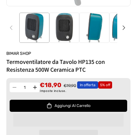
BIMAR SHOP
Termoventilatore da Tavolo HP135 con
Resistenza 500W Ceramica PTC
€18,90
In offerta
5% off
€19,90
Quantità
Diminuisci
Aumenta
Imposte incluse.
quantità
quantità
per
per
Aggiungi Al Carrello
Termoventilatore
Termoventilatore
da
da
Tavolo
Tavolo
HP135
HP135
con
con