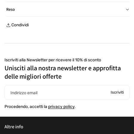
Consegna in Italia in 24/48 ore, salvo eccezioni
Reso
Reso gratuito entro 30 giorni, con etichetta prepagata, presso
Condividi
un punto di ritiro
Iscriviti alla Newsletter per ricevere il 10% di sconto
Unisciti alla nostra newsletter e approfitta
delle migliori offerte
Iscriviti
Indirizzo email
Procedendo, accetti la
privacy policy
.
Altre info