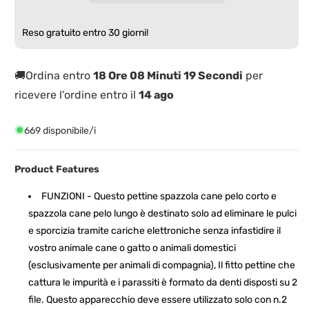
per
per
Pulci
Pulci
e
e
Reso gratuito entro 30 giorni!
Pidocchi
Pidocchi
a
a
Batteria
Batteria
🚚Ordina entro
18 Ore 08 Minuti 18 Secondi
per
ricevere l'ordine entro il
14 ago
669 disponibile/i
Product Features
FUNZIONI - Questo pettine spazzola cane pelo corto e
spazzola cane pelo lungo è destinato solo ad eliminare le pulci
e sporcizia tramite cariche elettroniche senza infastidire il
vostro animale cane o gatto o animali domestici
(esclusivamente per animali di compagnia), Il fitto pettine che
cattura le impurità e i parassiti è formato da denti disposti su 2
file. Questo apparecchio deve essere utilizzato solo con n.2