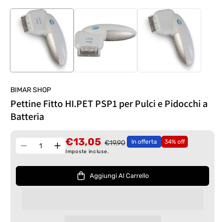
BIMAR SHOP
Pettine Fitto HI.PET PSP1 per Pulci e Pidocchi a
Batteria
€13,05
In offerta
34% off
€19,90
Quantità
Diminuisci
Aumenta
Imposte incluse.
quantità
quantità
per
per
Aggiungi Al Carrello
Pettine
Pettine
Fitto
Fitto
HI.PET
HI.PET
PSP1
PSP1