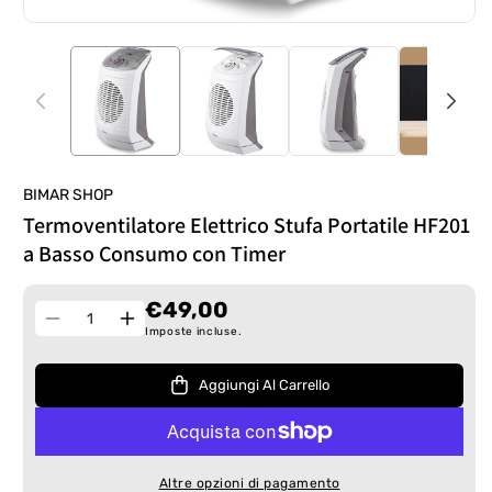
BIMAR SHOP
Termoventilatore Elettrico Stufa Portatile HF201
a Basso Consumo con Timer
€49,00
Quantità
Diminuisci
Aumenta
Imposte incluse.
quantità
quantità
per
per
Aggiungi Al Carrello
Termoventilatore
Termoventilatore
Elettrico
Elettrico
Stufa
Stufa
Portatile
Portatile
Altre opzioni di pagamento
HF201
HF201