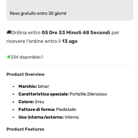
a
a
Basso
Basso
Reso gratuito entro 30 giorni!
Consumo
Consumo
con
con
Timer
Timer
🚚Ordina entro
05 Ore 33 Minuti 48 Secondi
per
ricevere l'ordine entro il
13 ago
234 disponibile/i
Product Overview
Marchio:
bimar
Caratteristica speciale:
Portatile,Silenzioso
Colore:
Grey
Fattore di forma:
Piedistallo
Uso interno/esterno:
Interno
Product Features