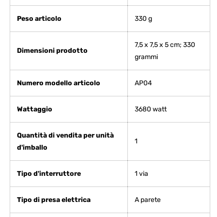
Peso articolo
‎330 g
‎7,5 x 7,5 x 5 cm; 330
Dimensioni prodotto
grammi
Numero modello articolo
‎AP04
Wattaggio
‎3680 watt
Quantità di vendita per unità
‎1
d'imballo
Tipo d'interruttore
‎1 via
Tipo di presa elettrica
‎A parete