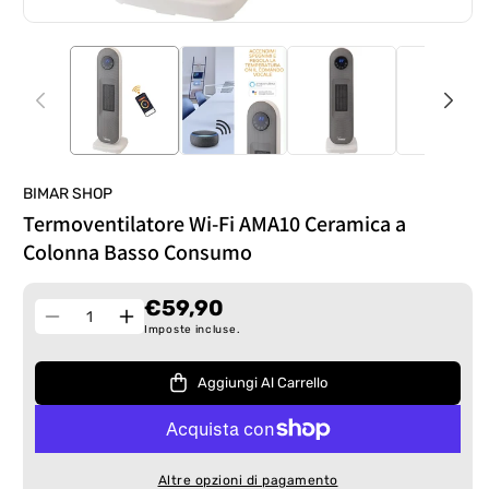
BIMAR SHOP
Termoventilatore Wi-Fi AMA10 Ceramica a
Colonna Basso Consumo
€59,90
Quantità
Diminuisci
Aumenta
Imposte incluse.
quantità
quantità
per
per
Aggiungi Al Carrello
Termoventilatore
Termoventilatore
Wi-
Wi-
Fi
Fi
AMA10
AMA10
Altre opzioni di pagamento
Ceramica
Ceramica