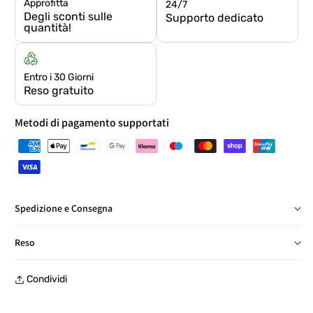
Approfitta
24/7
Degli sconti sulle
Supporto dedicato
quantità!
Entro i 30 Giorni
Reso gratuito
Metodi di pagamento supportati
Spedizione e Consegna
Consegna in Italia in 24/48 ore, salvo eccezioni
Reso
Reso gratuito entro 30 giorni, con etichetta prepagata, presso
Condividi
un punto di ritiro