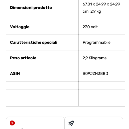
‎67,01 x 24,99 x 24,99
Dimensioni prodotto
cm; 2,9 kg
Voltaggio
‎230 Volt
Caratteristiche speciali
‎Programmabile
Peso articolo
‎2,9 Kilograms
ASIN
B09JZN388D