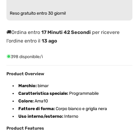
a
a
Colonna
Colonna
Reso gratuito entro 30 giorni!
Basso
Basso
Consumo
Consumo
🚚Ordina entro
17 Minuti 42 Secondi
per ricevere
l'ordine entro il
13 ago
398 disponibile/i
Product Overview
Marchio:
bimar
Caratteristica speciale:
Programmabile
Colore:
Ama10
Fattore di forma:
Corpo bianco e griglia nera
Uso interno/esterno:
Interno
Product Features