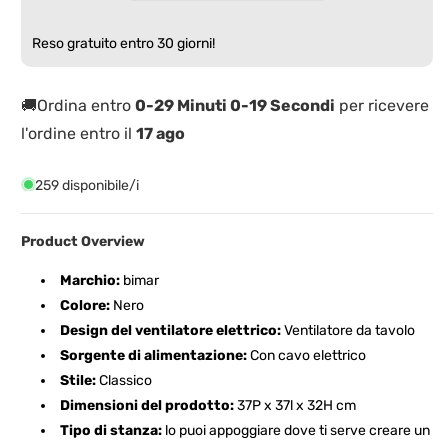
Legno
Legno
e
e
Reso gratuito entro 30 giorni!
Metallo
Metallo
30cm
30cm
e
e
🚚Ordina entro
0-29 Minuti 0-19 Secondi
per ricevere
35W
35W
l'ordine entro il
17 ago
259 disponibile/i
Product Overview
Marchio:
bimar
Colore:
Nero
Design del ventilatore elettrico:
Ventilatore da tavolo
Sorgente di alimentazione:
Con cavo elettrico
Stile:
Classico
Dimensioni del prodotto:
37P x 37l x 32H cm
Tipo di stanza:
lo puoi appoggiare dove ti serve creare un