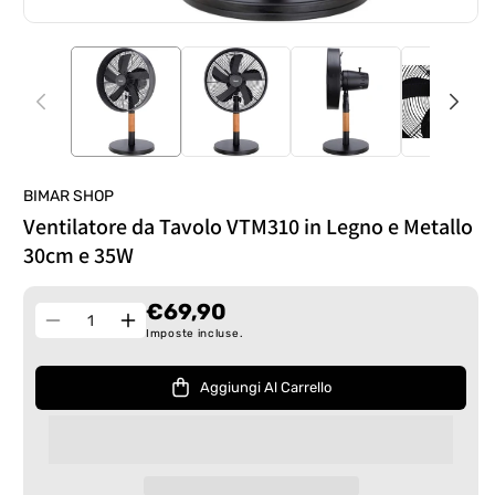
BIMAR SHOP
Ventilatore da Tavolo VTM310 in Legno e Metallo
30cm e 35W
€69,90
Quantità
Diminuisci
Aumenta
Imposte incluse.
quantità
quantità
per
per
Aggiungi Al Carrello
Ventilatore
Ventilatore
da
da
Tavolo
Tavolo
VTM310
VTM310
in
in