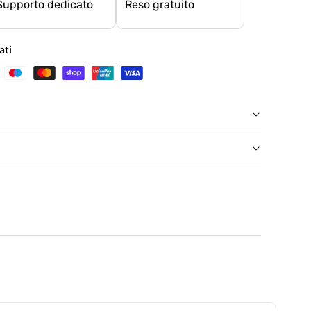
Supporto dedicato
Reso gratuito
ati
, salvo eccezioni
con etichetta prepagata, presso un punto di ritiro