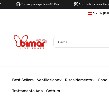
Consegna rapida in 48 Ore
Acquisti Sicuri e Facili
Direttamente
P
Ai Contenuti
a
e
s
e
Cerca
/
A
r
e
a
Best Sellers
Ventilazione
Riscaldamento
Condi
g
Trattamento Aria
Cottura
e
o