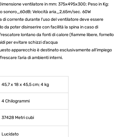
mensione ventilatore in mm: 375x495x300; Peso in Kg:
llo sonoro_60dB; Velocità aria_2,65m/sec. 60W
di corrente durante l'uso del ventilatore deve essere
 da poter disinserire con facilità la spina in caso di
rescatore lontano da fonti di calore (fiamme libere, fornello
quidi per evitare schizzi d’acqua
sto apparecchio è destinato esclusivamente all’impiego
rescare l’aria di ambienti interni.
‎45,7 x 18 x 45,5 cm; 4 kg
‎4 Chilogrammi
‎37428 Metri cubi
‎Lucidato