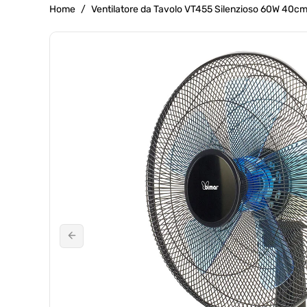
g
Home
/
Ventilatore da Tavolo VT455 Silenzioso 60W 40c
r
Passa Alle
a
Informazioni
f
Sul Prodotto
i
c
a