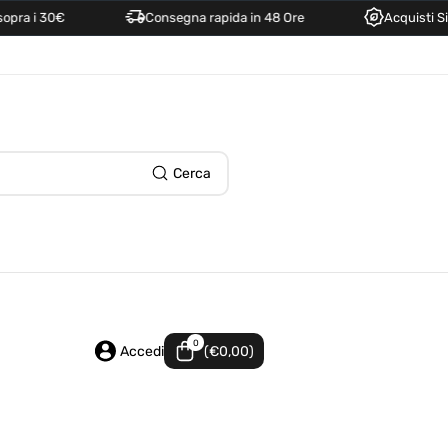
0€
Consegna rapida in 48 Ore
Acquisti Sicuri e Fac
Cerca
0
0
articoli
Accedi
(€0,00)