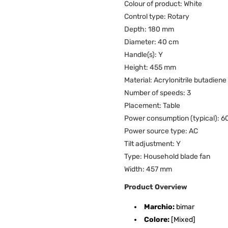
Colour of product:
White
Control type:
Rotary
Depth:
180 mm
Diameter:
40 cm
Handle(s):
Y
Height:
455 mm
Material:
Acrylonitrile butadiene
Number of speeds:
3
Placement:
Table
Power consumption (typical):
6
Power source type:
AC
Tilt adjustment:
Y
Type:
Household blade fan
Width:
457 mm
Product Overview
Marchio:
bimar
Colore:
[Mixed]