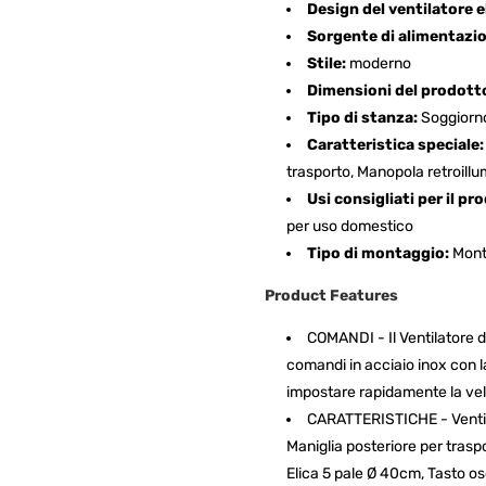
Design del ventilatore e
Sorgente di alimentazi
Stile:
moderno
Dimensioni del prodott
Tipo di stanza:
Soggiorn
Caratteristica speciale:
trasporto, Manopola retroillu
Usi consigliati per il pr
per uso domestico
Tipo di montaggio:
Mont
Product Features
COMANDI - Il Ventilatore 
comandi in acciaio inox con l
impostare rapidamente la velo
CARATTERISTICHE - Ventila
Maniglia posteriore per traspor
Elica 5 pale Ø 40cm, Tasto os