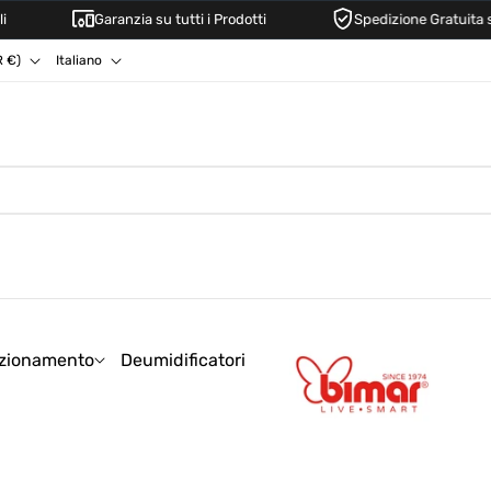
Garanzia su tutti i Prodotti
Spedizione Gratuita sopra i 3
L
Italiano
Austria (EUR €)
i
n
g
u
a
zionamento
Deumidificatori