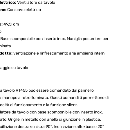
lettrico:
Ventilatore da tavolo
one:
Con cavo elettrico
o:
49,5l cm
o
Base scomponibile con inserto inox, Maniglia posteriore per
minata
odotto:
ventilazione e rinfrescamento aria ambienti interni
aggio su tavolo
da tavolo VT455 può essere comandato dal pannello
a manopola retroilluminata. Questi comandi ti permettono di
cità di funzionamento e la funzione silent.
tore da tavolo con base scomponibile con inserto inox,
to, Griglie in metallo con anello di giunzione in plastica,
cillazione destra/sinistra 90°, Inclinazione alto/basso 20°