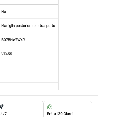
‎No
‎Maniglia posteriore per trasporto
B07BNWFXYJ
VT455
24/7
Entro i 30 Giorni