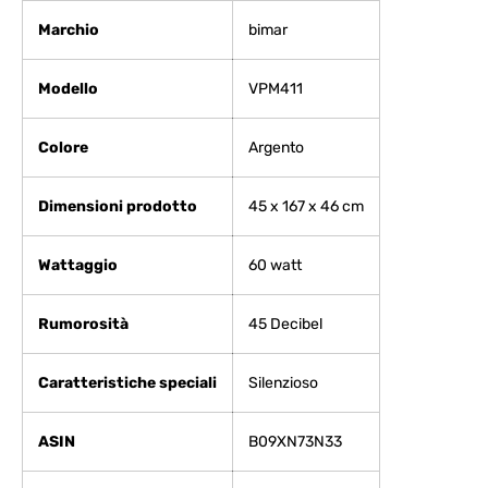
Marchio
‎bimar
Modello
‎VPM411
Colore
‎Argento
Dimensioni prodotto
‎45 x 167 x 46 cm
Wattaggio
‎60 watt
Rumorosità
‎45 Decibel
Caratteristiche speciali
‎Silenzioso
ASIN
B09XN73N33