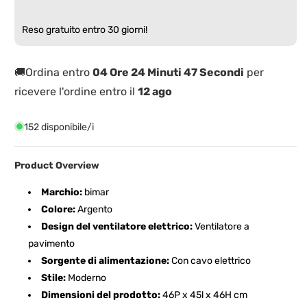
max
max
167cm
167cm
Reso gratuito entro 30 giorni!
in
in
Metallo
Metallo
🚚Ordina entro
04 Ore 24 Minuti 47 Secondi
per
ricevere l'ordine entro il
12 ago
152 disponibile/i
Product Overview
Marchio:
bimar
Colore:
Argento
Design del ventilatore elettrico:
Ventilatore a
pavimento
Sorgente di alimentazione:
Con cavo elettrico
Stile:
Moderno
Dimensioni del prodotto:
46P x 45l x 46H cm