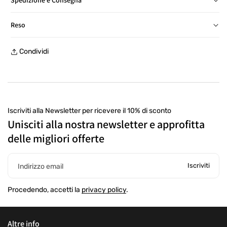
Consegna in Italia in 24/48 ore, salvo eccezioni
Reso
Reso gratuito entro 30 giorni, con etichetta prepagata, presso
Condividi
un punto di ritiro
Iscriviti alla Newsletter per ricevere il 10% di sconto
Unisciti alla nostra newsletter e approfitta
delle migliori offerte
Iscriviti
Indirizzo email
Procedendo, accetti la
privacy policy
.
Altre info