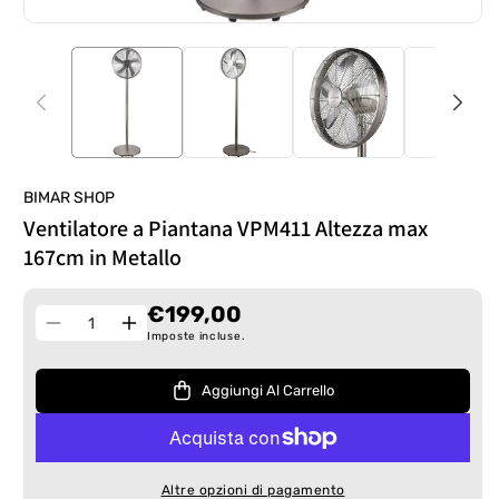
BIMAR SHOP
Ventilatore a Piantana VPM411 Altezza max
167cm in Metallo
€199,00
Quantità
Diminuisci
Aumenta
Imposte incluse.
quantità
quantità
per
per
Aggiungi Al Carrello
Ventilatore
Ventilatore
a
a
Piantana
Piantana
VPM411
VPM411
Altre opzioni di pagamento
Altezza
Altezza