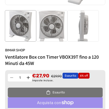
BIMAR SHOP
Ventilatore Box con Timer VBOX39T fino a 120
Minuti da 45W
€27,90
Esaurito
6% off
€29,90
Quantità
Diminuisci
Aumenta
Imposte incluse.
quantità
quantità
per
per
Esaurito
Ventilatore
Ventilatore
Box
Box
con
con