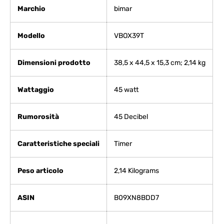
Marchio
‎bimar
Modello
‎VBOX39T
Dimensioni prodotto
‎38,5 x 44,5 x 15,3 cm; 2,14 kg
Wattaggio
‎45 watt
Rumorosità
‎45 Decibel
Caratteristiche speciali
‎Timer
Peso articolo
‎2,14 Kilograms
ASIN
B09XN8BDD7