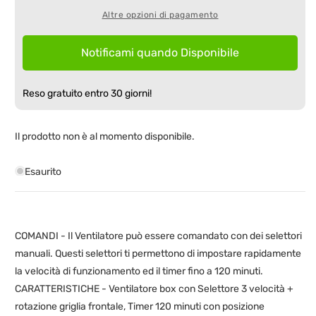
Timer
Timer
Altre opzioni di pagamento
VBOX39T
VBOX39T
fino
fino
a
a
Notificami quando Disponibile
120
120
Minuti
Minuti
da
da
Reso gratuito entro 30 giorni!
45W
45W
Il prodotto non è al momento disponibile.
Esaurito
COMANDI
- Il Ventilatore può essere comandato con dei selettori
manuali. Questi selettori ti permettono di impostare rapidamente
la velocità di funzionamento ed il timer fino a 120 minuti.
CARATTERISTICHE
- Ventilatore box con Selettore 3 velocità +
rotazione griglia frontale, Timer 120 minuti con posizione