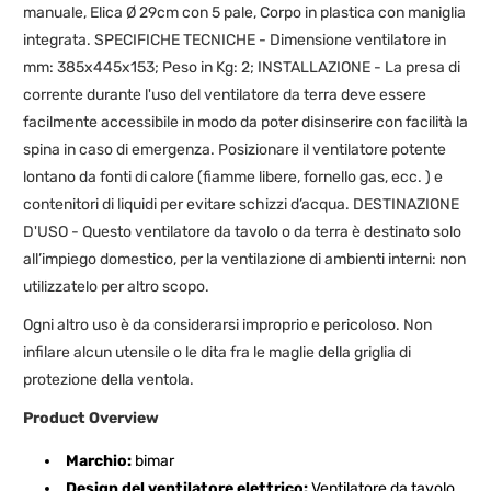
manuale, Elica Ø 29cm con 5 pale, Corpo in plastica con maniglia
integrata.
SPECIFICHE TECNICHE
- Dimensione ventilatore in
mm: 385x445x153; Peso in Kg: 2;
INSTALLAZIONE
- La presa di
corrente durante l'uso del ventilatore da terra deve essere
facilmente accessibile in modo da poter disinserire con facilità la
spina in caso di emergenza. Posizionare il ventilatore potente
lontano da fonti di calore (fiamme libere, fornello gas, ecc. ) e
contenitori di liquidi per evitare schizzi d’acqua.
DESTINAZIONE
D'USO
- Questo ventilatore da tavolo o da terra è destinato solo
all’impiego domestico, per la ventilazione di ambienti interni: non
utilizzatelo per altro scopo.
Ogni altro uso è da considerarsi improprio e pericoloso. Non
infilare alcun utensile o le dita fra le maglie della griglia di
protezione della ventola.
Product Overview
Marchio:
bimar
Design del ventilatore elettrico:
Ventilatore da tavolo