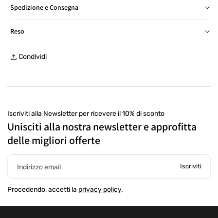
Spedizione e Consegna
Consegna in Italia in 24/48 ore, salvo eccezioni
Reso
Reso gratuito entro 30 giorni, con etichetta prepagata, presso
Condividi
un punto di ritiro
Iscriviti alla Newsletter per ricevere il 10% di sconto
Unisciti alla nostra newsletter e approfitta
delle migliori offerte
Iscriviti
Indirizzo email
Procedendo, accetti la
privacy policy
.