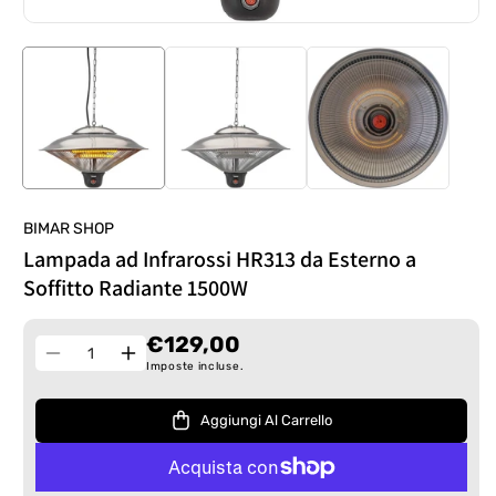
BIMAR SHOP
Lampada ad Infrarossi HR313 da Esterno a
Soffitto Radiante 1500W
€129,00
Quantità
Diminuisci
Aumenta
Imposte incluse.
quantità
quantità
per
per
Aggiungi Al Carrello
Lampada
Lampada
ad
ad
Infrarossi
Infrarossi