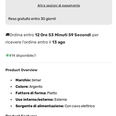
HR313
HR313
Altre opzioni di pagamento
da
da
Esterno
Esterno
a
a
Reso gratuito entro 30 giorni!
Soffitto
Soffitto
Radiante
Radiante
1500W
1500W
🚚Ordina entro
12 Ore 53 Minuti 59 Secondi
per
ricevere l'ordine entro il
13 ago
414 disponibile/i
Product Overview
Marchio:
bimar
Colore:
Argento
Fattore di forma:
Piatto
Uso interno/esterno:
Esterno
Sorgente di alimentazione:
Con cavo elettrico