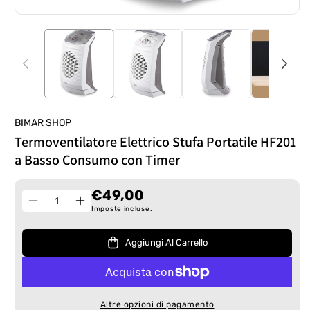
BIMAR SHOP
Termoventilatore Elettrico Stufa Portatile HF201
a Basso Consumo con Timer
€49,00
Quantità
Diminuisci
Aumenta
Imposte incluse.
quantità
quantità
per
per
Aggiungi Al Carrello
Termoventilatore
Termoventilatore
Elettrico
Elettrico
Stufa
Stufa
Portatile
Portatile
Altre opzioni di pagamento
HF201
HF201