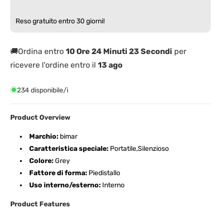
a
a
Basso
Basso
Reso gratuito entro 30 giorni!
Consumo
Consumo
con
con
Timer
Timer
🚚Ordina entro
10 Ore 24 Minuti 23 Secondi
per
ricevere l'ordine entro il
13 ago
234 disponibile/i
Product Overview
Marchio:
bimar
Caratteristica speciale:
Portatile,Silenzioso
Colore:
Grey
Fattore di forma:
Piedistallo
Uso interno/esterno:
Interno
Product Features