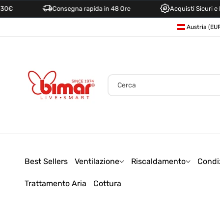
Consegna rapida in 48 Ore
Acquisti Sicuri e Facili
Direttamente
P
Ai Contenuti
a
e
s
e
Cerca
/
A
r
e
a
Best Sellers
Ventilazione
Riscaldamento
Condi
g
Trattamento Aria
Cottura
e
o