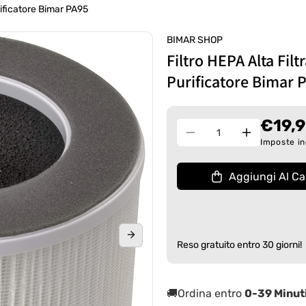
urificatore Bimar PA95
BIMAR SHOP
Filtro HEPA Alta Filt
Purificatore Bimar 
€19,
Quantità
Diminuisci
Aumenta
Imposte in
quantità
quantità
per
per
Aggiungi Al Car
Filtro
Filtro
HEPA
HEPA
Alta
Alta
Filtrazione
Filtrazione
a
a
Reso gratuito entro 30 giorni!
Carboni
Carboni
Attivi
Attivi
per
per
🚚Ordina entro
0-39 Minut
Purificatore
Purificator