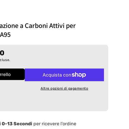
razione a Carboni Attivi per
PA95
90
cluse.
rello
Altre opzioni di pagamento
i 0-14 Secondi
per ricevere l'ordine
e