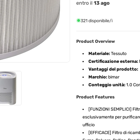
Bimar
Bimar
entro il
13 ago
PA95
PA95
321 disponibile/i
Product Overview
Materiale:
Tessuto
Certificazione esterna:
Vantaggi del prodotto:
Marchio:
bimar
Conteggio unità:
1.0 Co
Product Features
[FUNZIONI SEMPLICI] Filtro
esclusivamente per purificare 
ufficio
[EFFICACE] Filtro di ricam