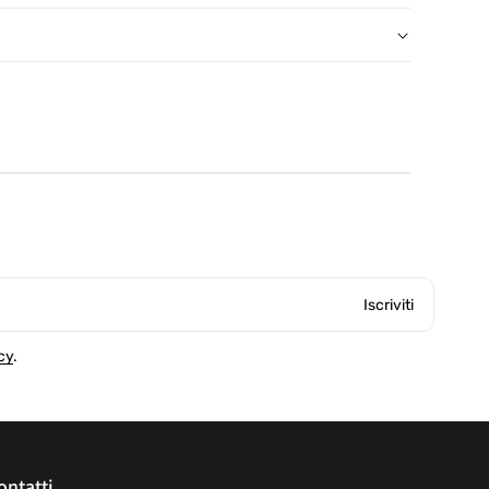
, salvo eccezioni
con etichetta prepagata, presso un punto di ritiro
Iscriviti
cy
.
ontatti