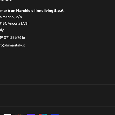
imar è un Marchio di Innoliving S.p.A.
a Merloni, 2/b
0131, Ancona (AN)
aly
39 071 286 7616
fo@bimaritaly.it