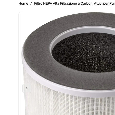
g
Home
/
Filtro HEPA Alta Filtrazione a Carboni Attivi per P
r
Passa Alle
a
Informazioni
f
Sul Prodotto
i
c
a