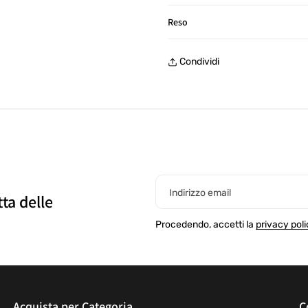
Consegna in Italia in 24/48 ore
Reso
Reso gratuito entro 30 giorni, 
Condividi
Indirizzo email
tta delle
Procedendo, accetti la
privacy poli
Acquista per Categoria
C