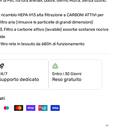
r di Pet, forfora animali, Odore, Germi, Muffa, Senza ozono.
ricambio HEPA H13 alta filtrazione a CARBONI ATTIVI per
iltro aria (rimuove le particelle di grandi dimensioni)
, Filtro a carbone attivo (lavabile) assorbe sostanze nocive
ide
ltro rete in tessuto da 680h di funzionamento
24/7
Entro i 30 Giorni
Supporto dedicato
Reso gratuito
ati