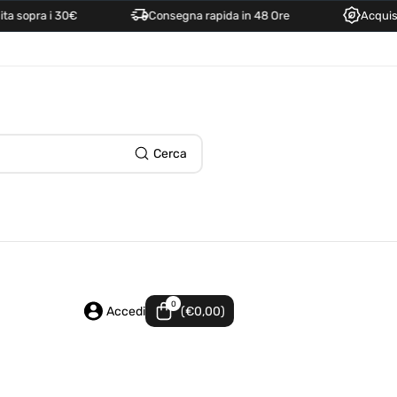
ra i 30€
Consegna rapida in 48 Ore
Acquisti Sicuri
Cerca
0
0
articoli
Accedi
(€0,00)