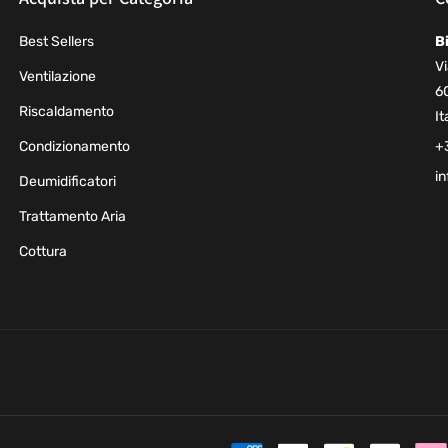
Best Sellers
B
Vi
Ventilazione
6
Riscaldamento
It
Condizionamento
+
in
Deumidificatori
Trattamento Aria
Cottura