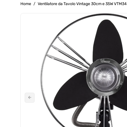
g
Home
/
Ventilatore da Tavolo Vintage 30cm e 35W VTM34.
r
Passa Alle
a
Informazioni
f
Sul Prodotto
i
c
a