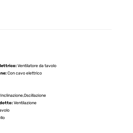
lettrico:
Ventilatore da tavolo
one:
Con cavo elettrico
Inclinazione,Oscillazione
odotto:
Ventilazione
avolo
llo