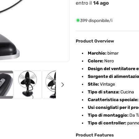
Metallo
Metallo
entro il
14 ago
399 disponibile/i
Product Overview
Marchio:
bimar
Colore:
Nero
Design del ventilatore e
Sorgente di alimentazi
Stile:
Vintage
Tipo di stanza:
Cucina
Caratteristica speciale:
Usi consigliati per il pr
Tipo di montaggio:
Da T
Tipo di controller:
panne
Product Features