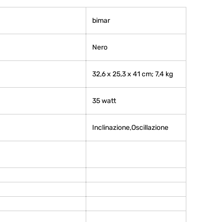
‎bimar
‎Nero
‎32,6 x 25,3 x 41 cm; 7,4 kg
‎35 watt
‎Inclinazione,Oscillazione