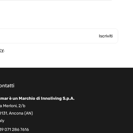
Iscriviti
cy
.
ontatti
imar è un Marchio di Innoliving S.p.A.
a Merloni, 2/b
0131, Ancona (AN)
aly
39 071 286 7616