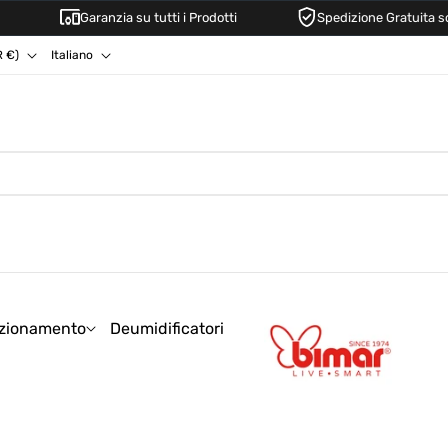
Garanzia su tutti i Prodotti
Spedizione Gratuita sopra i 
L
Italiano
Austria (EUR €)
i
n
g
u
a
zionamento
Deumidificatori