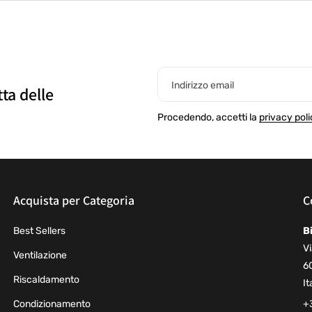
Indirizzo email
tta delle
Procedendo, accetti la
privacy poli
Acquista per Categoria
C
Best Sellers
B
Vi
Ventilazione
6
Riscaldamento
It
Condizionamento
+