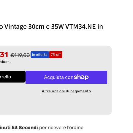
lo Vintage 30cm e 35W VTM34.NE in
,31
€119,00
In offerta
7% off
cluse.
rello
Altre opzioni di pagamento
inuti 52 Secondi
per ricevere l'ordine