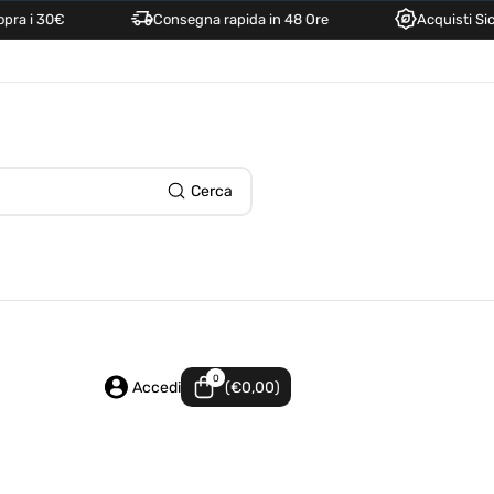
30€
Consegna rapida in 48 Ore
Acquisti Sicuri e Fac
Cerca
0
0
articoli
Accedi
(€0,00)