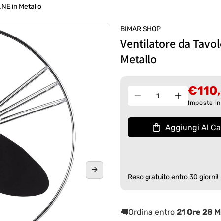
NE in Metallo
BIMAR SHOP
Ventilatore da Tavo
Metallo
€110
Quantità
Diminuisci
Aumenta
Imposte in
quantità
quantità
per
per
Aggiungi Al Car
Ventilatore
Ventilatore
da
da
Tavolo
Tavolo
Vintage
Vintage
30cm
30cm
Reso gratuito entro 30 giorni!
e
e
35W
35W
VTM34.NE
VTM34.NE
🚚Ordina entro
21 Ore 28 M
in
in