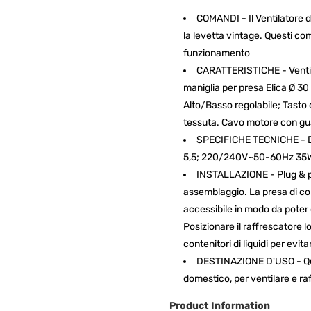
COMANDI - Il Ventilatore
la levetta vintage. Questi co
funzionamento
CARATTERISTICHE - Ventila
maniglia per presa Elica Ø 30 
Alto/Basso regolabile; Tasto 
tessuta. Cavo motore con gua
SPECIFICHE TECNICHE - Di
5,5; 220/240V~50-60Hz 35
INSTALLAZIONE - Plug & pla
assemblaggio. La presa di co
accessibile in modo da poter d
Posizionare il raffrescatore lo
contenitori di liquidi per evit
DESTINAZIONE D'USO - Que
domestico, per ventilare e raf
Product Information