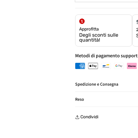
Approfitta
Degli sconti sulle
quantità!
Metodi di pagamento support
Spedizione e Consegna
Consegna in Italia in 24/48 ore
Reso
Reso gratuito entro 30 giorni, 
Condividi