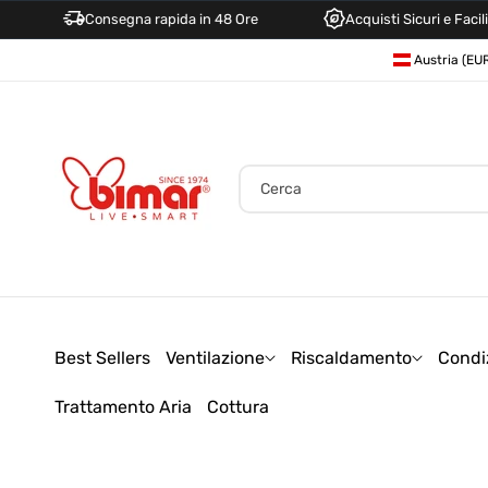
Consegna rapida in 48 Ore
Acquisti Sicuri e Facili
Direttamente
P
Ai Contenuti
a
e
s
e
Cerca
/
A
r
e
a
Best Sellers
Ventilazione
Riscaldamento
Condi
g
Trattamento Aria
Cottura
e
o