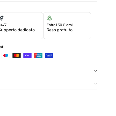
24/7
Entro i 30 Giorni
Supporto dedicato
Reso gratuito
ati
, salvo eccezioni
con etichetta prepagata, presso un punto di ritiro