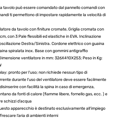
 da tavolo può essere comandato dal pannello comandi con
mandi ti permettono di impostare rapidamente la velocità di
tore da tavolo con finiture cromate, Griglia cromata con
cm, con 3 Pale flessibili ed elastiche in EVA. Inclinazione
oscillazione Destra/Sinistra. Cordone elettrico con guaina
ina spiralata inox. Base con gommini antigraffio
mensione ventilatore in mm: 326X410X253; Peso in Kg:
W
y: pronto per l'uso; non richiede nessun tipo di
rrente durante l'uso del ventilatore deve essere facilmente
isinserire con facilità la spina in caso di emergenza,
ntano da fonti di calore (fiamme libere, fornello gas, ecc. ) e
are schizzi d’acqua
sto apparecchio è destinato esclusivamente all’impiego
frescare l’aria di ambienti interni